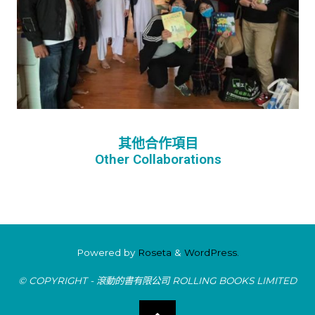
其他合作項目
Other Collaborations
Powered by
Roseta
&
WordPress.
© COPYRIGHT - 滾動的書有限公司 ROLLING BOOKS LIMITED