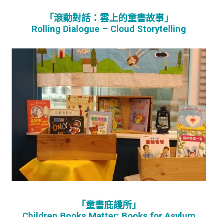
「滾動對話：雲上的童書故事」
Rolling Dialogue – Cloud Storytelling
「童書庇護所」
Children Books Matter: Books for Asylum