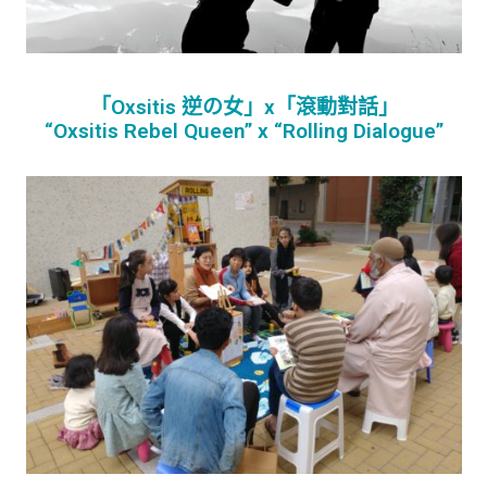
「Oxsitis 逆の女」x「滾動對話」
“Oxsitis Rebel Queen” x “Rolling Dialogue”