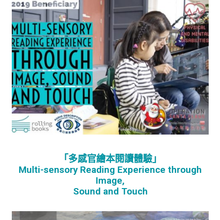
「多感官繪本閱讀體驗」
Multi-sensory Reading Experience through
Image,
Sound and Touch