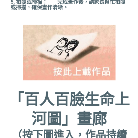
5. 拍照或掃描： 完成畫作後，請家長幫忙拍照
或掃描，確保畫作清晰。
「百人百臉生命上
河圖」畫廊
（按下圖進入，作品持續