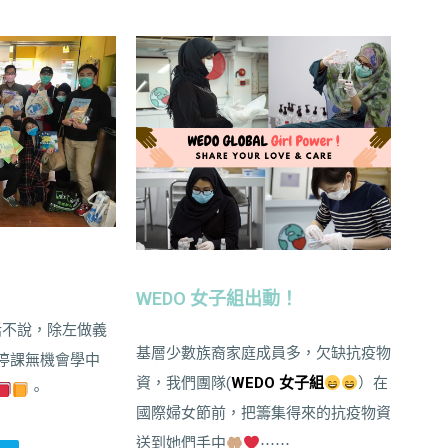
WEDO 女子組出動！
話不說，除左做義
基層少數族裔家庭成員多，欠缺抗疫物
停課無機會學中
資，我們團隊(
WEDO 女子組
）在
。
國際婦女節前，把籌集得來的抗疫物資
送到她們手中
⋯⋯