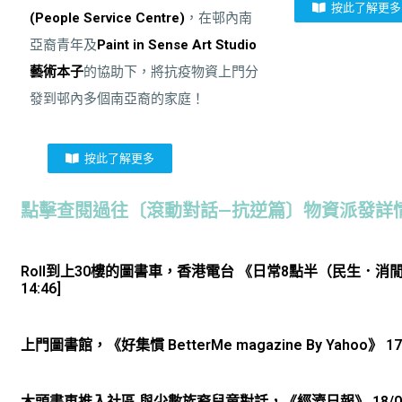
按此了解更多
(People Service Centre)
，在邨內南
亞裔青年及
Paint in Sense Art Studio
藝術本子
的協助下，將抗疫物資上門分
發到邨內多個南亞裔的家庭！
按此了解更多
點擊查閱過往〔滾動對話—抗逆篇〕物資派發詳情
Roll到上30樓的圖書車​，香港電台 《日常8點半（民生．消閒）》11/
14:46]
上門圖書館，《好集慣 BetterMe magazine By Yahoo》 17/
木頭書車推入社區 與少數族裔兒童對話，《經濟日報》 18/03/