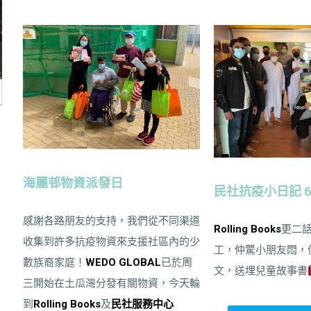
海麗邨物資派發日
民社抗疫小日記 6
感謝各路朋友的支持，我們從不同渠道
Rolling Books
更二
收集到許多抗疫物資來支援社區內的少
工，仲驚小朋友悶，
數族裔家庭！
WEDO GLOBAL
已於周
文，送埋兒童故事書
三開始在土瓜灣分發有關物資，今天輪
到
Rolling Books
及
民社服務中心