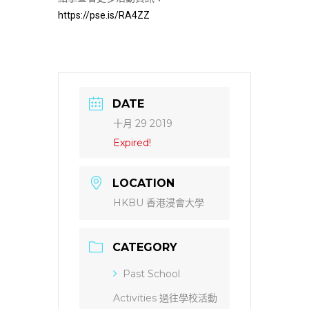
https://pse.is/RA4ZZ
DATE
十月 29 2019
Expired!
LOCATION
HKBU 香港浸會大學
CATEGORY
Past School
Activities 過往學校活動