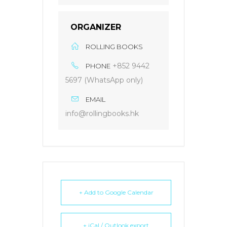
ORGANIZER
ROLLING BOOKS
+852 9442
PHONE
5697 (WhatsApp only)
EMAIL
info@rollingbooks.hk
+ Add to Google Calendar
+ iCal / Outlook export