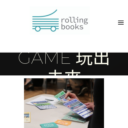
Skip
維出發：
to
content
2030 SDGS
GAME 玩出
未來
Home
Event
從服務學習思維出發：2030 SDGs Game 玩出未來
rollingbook_adm