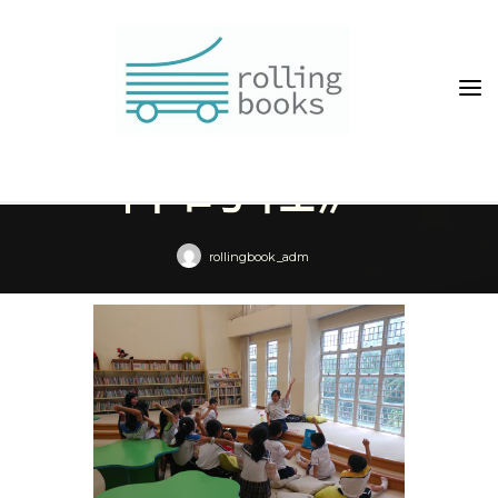
Skip
to
共讀繪本《最
content
棒的鞋》
rollingbook_adm
Home
Event
共讀繪本《最棒的鞋》