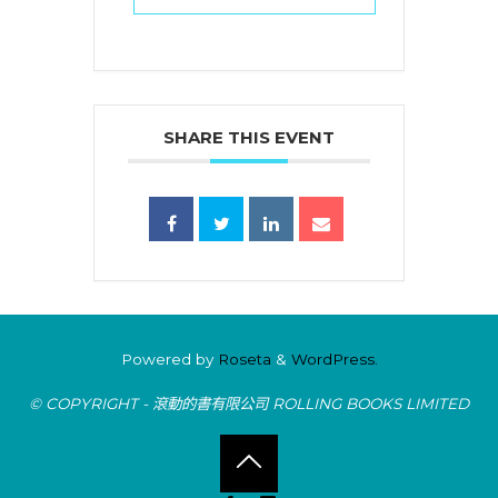
SHARE THIS EVENT
Powered by
Roseta
&
WordPress.
© COPYRIGHT - 滾動的書有限公司 ROLLING BOOKS LIMITED
Back