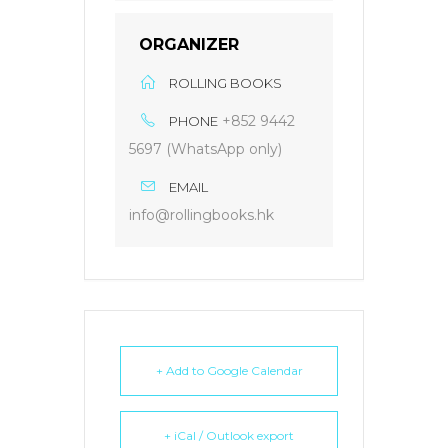
ORGANIZER
ROLLING BOOKS
+852 9442
PHONE
5697 (WhatsApp only)
EMAIL
info@rollingbooks.hk
+ Add to Google Calendar
+ iCal / Outlook export