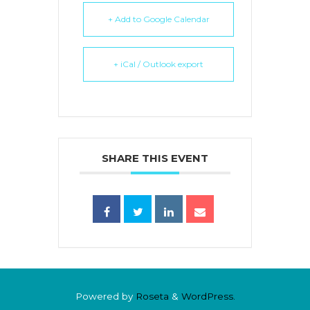
+ Add to Google Calendar
+ iCal / Outlook export
SHARE THIS EVENT
Powered by
Roseta
&
WordPress.