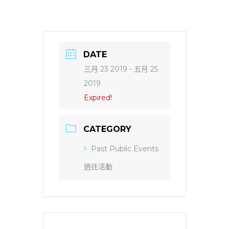
DATE
三月 23 2019
- 五月 25
2019
Expired!
CATEGORY
Past Public Events
過往活動