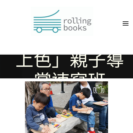
Skip
COMMUNITY
to
content
— 為九龍城區
上色」親子導
賞速寫班
Home
Event
「Color My Community — 為九龍城區上色」親子導賞速寫班
rollingbook_adm