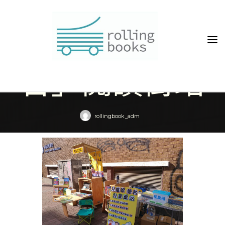
Skip
to
「兒童留聲
content
台」閱讀街站
rollingbook_adm
Home
Event
「兒童留聲台」閱讀街站