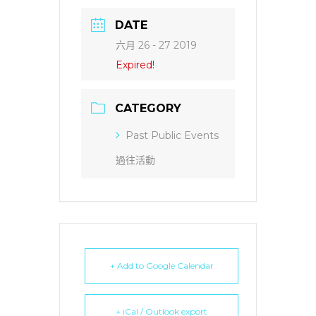
DATE
六月 26 - 27 2019
Expired!
CATEGORY
Past Public Events
過往活動
+ Add to Google Calendar
+ iCal / Outlook export