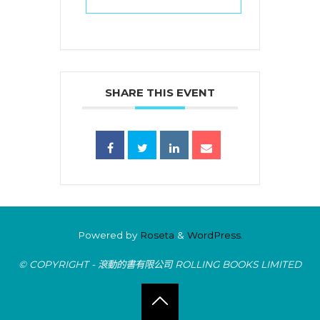
SHARE THIS EVENT
Powered by
Roseta
&
WordPress.
© COPYRIGHT - 滾動的書有限公司 ROLLING BOOKS LIMITED